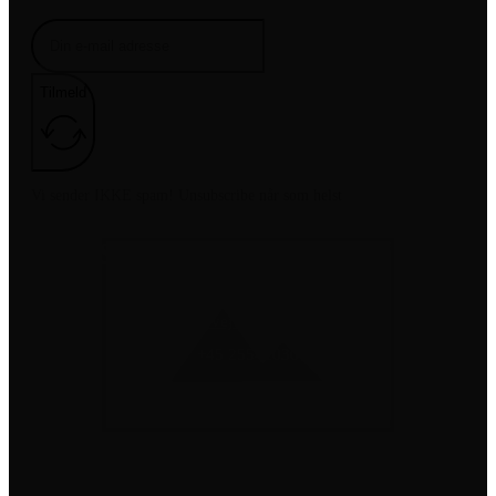
Tilmeld
Vi sender IKKE spam! Unsubscribe når som helst
Juhl-Service.dk
Frenderupvej 8, 4100 Ringsted
+45 25541030
CVR nr: DK44479087 / Juhl Service