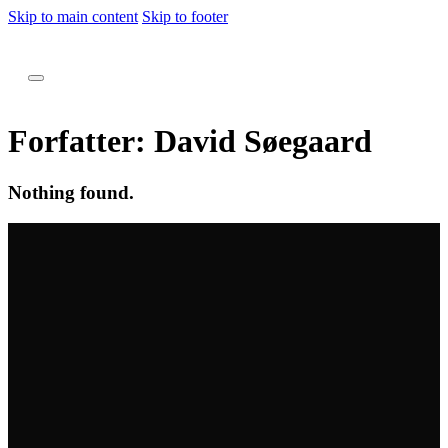
Skip to main content
Skip to footer
Forfatter:
David Søegaard
Nothing found.
Tilmeld vores nyhedbrev
Få de seneste tilbud i din indbakke