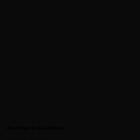
Frenderupvej 8, 4100 Ringsted
+45 25541030
CVR nr: DK44479087 / Juhl Service
Priserne
Dækskift / Hjul
125 kr.
Hjulskift / Bil
395 kr.
Afbalancering / Hjul
95 kr.
Alle Priser Er Inkl. Moms.