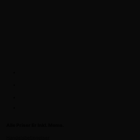
Frenderupvej 8, 4100 Ringsted
+45 25541030
CVR nr: DK44479087 / Juhl Service
Priserne
Dækskift / Hjul
125 kr.
Hjulskift / Bil
395 kr.
Afbalancering / Hjul
95 kr.
Alle Priser Er Inkl. Moms.
Handelsbetingelser