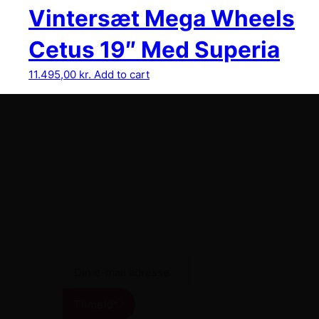
Vintersæt Mega Wheels
Cetus 19″ Med Superia
11.495,00
kr.
Add to cart
Tilmeld vores nyhedbrev
Få de seneste tilbud i din indbakke
Tilmeld