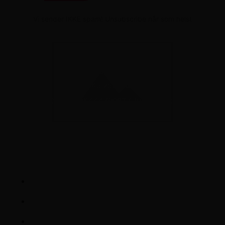
Vi sender IKKE spam! Unsubscribe når som helst
Juhl-Service.dk
Frenderupvej 8, 4100 Ringsted
+45 25541030
CVR nr: DK44479087 / Juhl Service
Priserne
Dækskift / Hjul
125 kr.
Hjulskift / Bil
395 kr.
Afbalancering / Hjul
95 kr.