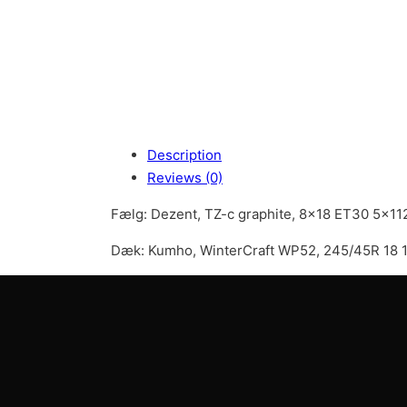
Description
Reviews (0)
Fælg: Dezent, TZ-c graphite, 8×18 ET30 5×112
Dæk: Kumho, WinterCraft WP52, 245/45R 18
Tilmeld vores nyhedbr
Få de seneste tilbud i din indbakke