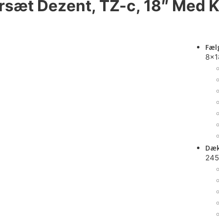
rsæt Dezent, TZ-c, 18″ Med
Fæl
8x1
Dæk
245