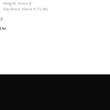
Vådgreb: Klasse B
Støj klasse: Klasse B (72 dB)
rt
00
kr.
riserne
Dækskift / Hjul
125 kr.