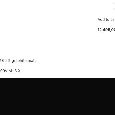
Add to ca
12.495,
 66,6, graphite matt
 100V M+S XL
ev
Juhl-Service.dk
P
Frenderupvej 8, 4100 Ringsted
+45 25541030