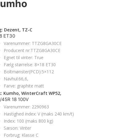
 Kumho
g: Dezent, TZ-C
8 ET30
Varenummer: TTZG8GA30CE
Producent nr:TTZG8GA30CE
Egnet til vinter: True
Fælg størrelse: 8×18 ET30
Boltmønster(PCD):5×112
Navhul:66,6,
Farve: graphite matt
: Kumho, WinterCraft WP52,
/45R 18 100V
Varenummer: 2290963
Hastighed index: V (maks 240 km/t)
Index: 100 (maks 800 kg)
Sæson: Vinter
Forbrug: Klasse C