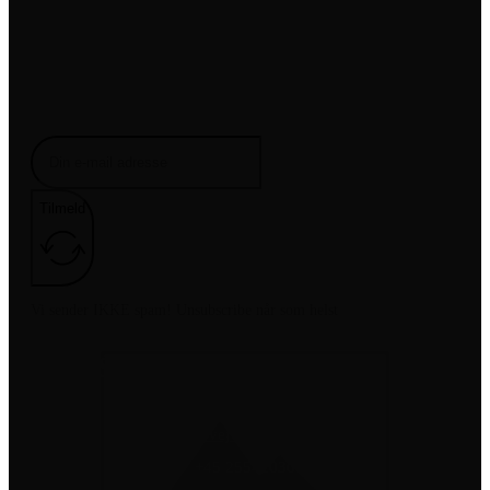
Få de seneste tilbud i din indbakke
Tilmeld
Vi sender IKKE spam! Unsubscribe når som helst
Juhl-Service.dk
Frenderupvej 8, 4100 Ringsted
+45 25541030