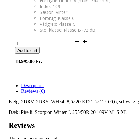
Hastighed index: V (maks 240 km/t)
Index: 109
Sæson: Vinter
Forbrug: Klasse C
Vådgreb: Klasse C
Støj klasse: Klasse B (72 dB)
Vintersæt
2DRV,
Add to cart
WH34
20"
18.995,00
kr.
Med
Pirelli
quantity
Description
Reviews (0)
Fælg: 2DRV, 2DRV, WH34, 8,5×20 ET21 5×112 66,6, schwarz glä
Dæk: Pirelli, Scorpion Winter J, 255/50R 20 109V M+S XL
Reviews
There are no reviews yet.