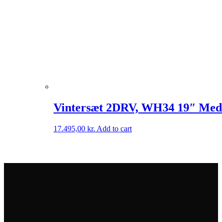
Vintersæt 2DRV, WH34 19″ Med 
17.495,00
kr.
Add to cart
Tilmeld vores nyhedbrev